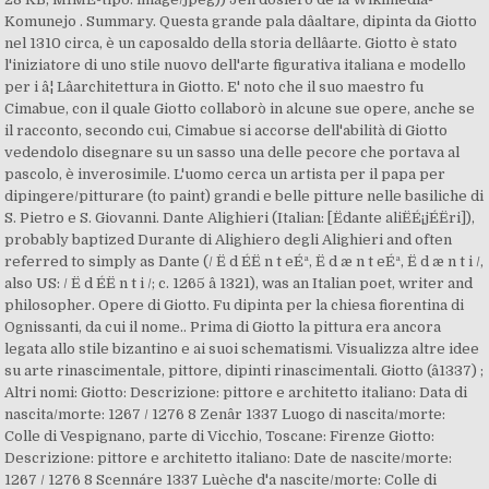
Komunejo . Summary. Questa grande pala dâaltare, dipinta da Giotto
nel 1310 circa, è un caposaldo della storia dellâarte. Giotto è stato
l'iniziatore di uno stile nuovo dell'arte figurativa italiana e modello
per i â¦ Lâarchitettura in Giotto. E' noto che il suo maestro fu
Cimabue, con il quale Giotto collaborò in alcune sue opere, anche se
il racconto, secondo cui, Cimabue si accorse dell'abilità di Giotto
vedendolo disegnare su un sasso una delle pecore che portava al
pascolo, è inverosimile. L'uomo cerca un artista per il papa per
dipingere/pitturare (to paint) grandi e belle pitture nelle basiliche di
S. Pietro e S. Giovanni. Dante Alighieri (Italian: [Ëdante aliËÉ¡jÉËri]),
probably baptized Durante di Alighiero degli Alighieri and often
referred to simply as Dante (/ Ë d ÉË n t eÉª, Ë d æ n t eÉª, Ë d æ n t i /,
also US: / Ë d ÉË n t i /; c. 1265 â 1321), was an Italian poet, writer and
philosopher. Opere di Giotto. Fu dipinta per la chiesa fiorentina di
Ognissanti, da cui il nome.. Prima di Giotto la pittura era ancora
legata allo stile bizantino e ai suoi schematismi. Visualizza altre idee
su arte rinascimentale, pittore, dipinti rinascimentali. Giotto (â1337) ;
Altri nomi: Giotto: Descrizione: pittore e architetto italiano: Data di
nascita/morte: 1267 / 1276 8 Zenâr 1337 Luogo di nascita/morte:
Colle di Vespignano, parte di Vicchio, Toscane: Firenze Giotto:
Descrizione: pittore e architetto italiano: Date de nascite/morte:
1267 / 1276 8 Scennáre 1337 Luèche d'a nascite/morte: Colle di