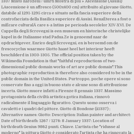
1337 Místo narození / úmrtí Mostra di più » Ascensione (Assisi)
LAscensione è un affresco (500x400 cm) attribuito al giovane Giotto,
databile al 1291-1295 circa e situato nella fascia superiore della
controfacciata della Basilica superiore di Assisi. RenaÈterea a fost o
miÈcare culturalÄ care s-a întins pe perioada secolelor XIV-XVI. De
Cappella degli Scrovegni is een museum en historische christelijke
kapel in de Italiaanse stad Padua.Ze is genoemd naar de
opdrachtgever, Enrico degli Scrovegni, en is beroemd om de
frescocyclus waarmee Giotto haast heel het interieur heeft
beschilderd in 1303-1305. The official position taken by the
Wikimedia Foundation is that "faithful reproductions of two-
dimensional public domain works of art are public domain".This
photographic reproduction is therefore also considered to be in the
public domain in the United States. Purtroppo, poche opere si sono
conservate fino a oggi in buono stato e alcune sono di attribuzione
incerta. Giotto muore infatti a Firenze 8 gennaio 1337. Massimo
protagonista della civiltà artistica gotica italiana, rinnovò
radicalmente il linguaggio figurativo. Questo uomo osserva i
cavaletti e i quadri del pittore. Giotto di Bondone (â1337) ;
Alternative names: Giotto: Description: Italian painter and architect:
Date of birth/death: 1267 / 1276: 8 January 1337: Location of
birth/death Genius 9862 punti. Chiave. L'artista che "ridusse al
moderno" la pittura Giotto è considerato l'artista che ha rinnovato la