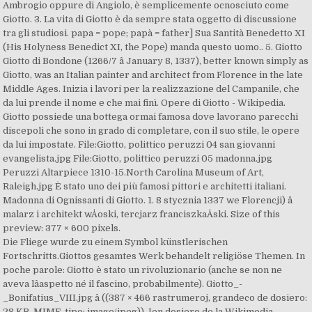
Ambrogio oppure di Angiolo, è semplicemente ocnosciuto come
Giotto. 3. La vita di Giotto è da sempre stata oggetto di discussione
tra gli studiosi. papa = pope; papà = father] Sua Santità Benedetto XI
(His Holyness Benedict XI, the Pope) manda questo uomo.. 5. Giotto
Giotto di Bondone (1266/7 â January 8, 1337), better known simply as
Giotto, was an Italian painter and architect from Florence in the late
Middle Ages. Inizia i lavori per la realizzazione del Campanile, che
da lui prende il nome e che mai finì. Opere di Giotto - Wikipedia.
Giotto possiede una bottega ormai famosa dove lavorano parecchi
discepoli che sono in grado di completare, con il suo stile, le opere
da lui impostate. File:Giotto, polittico peruzzi 04 san giovanni
evangelista.jpg File:Giotto, polittico peruzzi 05 madonna.jpg
Peruzzi Altarpiece 1310-15.North Carolina Museum of Art,
Raleigh.jpg È stato uno dei più famosi pittori e architetti italiani.
Madonna di Ognissanti di Giotto. 1. 8 stycznia 1337 we Florencji) â
malarz i architekt wÅoski, tercjarz franciszkaÅski. Size of this
preview: 377 × 600 pixels.
Die Fliege wurde zu einem Symbol künstlerischen
Fortschritts.Giottos gesamtes Werk behandelt religiöse Themen. In
poche parole: Giotto è stato un rivoluzionario (anche se non ne
aveva lâaspetto né il fascino, probabilmente). Giotto_-
_Bonifatius_VIII.jpg â ((387 × 466 rastrumeroj, grandeco de dosiero:
28 KB, MIME-tipo: image/jpeg)) Jen dosiero de la Wikimedia-