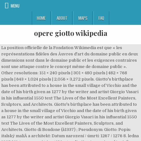
MENU
HOME
ABOUT
MAPS
FAQ
opere giotto wikipedia
La position officielle de la Fondation Wikimedia est que « les
représentations fidèles des Åuvres d'art du domaine public en deux
dimensions sont dans le domaine public et les exigences contraires
sont une attaque contre le concept même de domaine public ».
Other resolutions: 151 × 240 pixels | 301 × 480 pixels | 482 × 768
pixels | 643 × 1,024 pixels | 2,056 × 3,272 pixels. Giotto's birthplace
has been attributed to a house in the small village of Vicchio and the
date of his birth given as 1277 by the writer and artist Giorgio Vasari
in his influential 1550 text The Lives of the Most Excellent Painters,
Sculptors, and Architects. Giotto's birthplace has been attributed to
a house in the small village of Vicchio and the date of his birth given
as 1277 by the writer and artist Giorgio Vasari in his influential 1550
text The Lives of the Most Excellent Painters, Sculptors, and
Architects. Giotto di Bondone (â1337) ; Pseudonym: Giotto: Popis:
italský malíÅ a architekt: Datum narození / úmrtí: 1267 / 1276 8. ledna