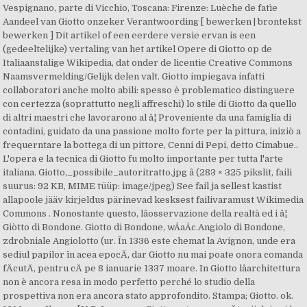
Vespignano, parte di Vicchio, Toscana: Firenze: Luèche de fatìe
Aandeel van Giotto onzeker Verantwoording [ bewerken | brontekst
bewerken ] Dit artikel of een eerdere versie ervan is een
(gedeeltelijke) vertaling van het artikel Opere di Giotto op de
Italiaanstalige Wikipedia, dat onder de licentie Creative Commons
Naamsvermelding/Gelijk delen valt. Giotto impiegava infatti
collaboratori anche molto abili: spesso è problematico distinguere
con certezza (soprattutto negli affreschi) lo stile di Giotto da quello
di altri maestri che lavorarono al â¦ Proveniente da una famiglia di
contadini, guidato da una passione molto forte per la pittura, iniziò a
frequerntare la bottega di un pittore, Cenni di Pepi, detto Cimabue..
L'opera e la tecnica di Giotto fu molto importante per tutta l'arte
italiana. Giotto,_possibile_autoritratto.jpg â (283 × 325 pikslit, faili
suurus: 92 KB, MIME tüüp: image/jpeg) See fail ja sellest kastist
allapoole jääv kirjeldus pärinevad kesksest failivaramust Wikimedia
Commons . Nonostante questo, lâosservazione della realtà ed i â¦
Giòtto di Bondone. Giotto di Bondone, wÅaÅc.Angiolo di Bondone,
zdrobniale Angiolotto (ur. În 1336 este chemat la Avignon, unde era
sediul papilor în acea epocÄ, dar Giotto nu mai poate onora comanda
fÄcutÄ, pentru cÄ pe 8 ianuarie 1337 moare. In Giotto lâarchitettura
non è ancora resa in modo perfetto perché lo studio della
prospettiva non era ancora stato approfondito. Stampa; Giotto. ok.