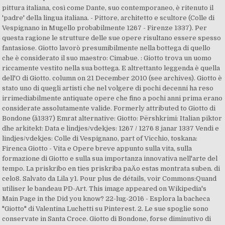
pittura italiana, così come Dante, suo contemporaneo, è ritenuto il
'padre' della lingua italiana. - Pittore, architetto e scultore (Colle di
Vespignano in Mugello probabilmente 1267 - Firenze 1337). Per
questa ragione le strutture delle sue opere risultano essere spesso
fantasiose. Giotto lavorò presumibilmente nella bottega di quello
che è considerato il suo maestro: Cimabue. : Giotto trova un uomo
riccamente vestito nella sua bottega. E altrettanto leggenda è quella
dell'O di Giotto. column on 21 December 2010 (see archives). Giotto è
stato uno di quegli artisti che nel volgere di pochi decenni ha reso
irrimediabilmente antiquate opere che fino a pochi anni prima erano
considerate assolutamente valide. Formerly attributed to Giotto di
Bondone (â1337) Emrat alternative: Giotto: Përshkrimi: Italian piktor
dhe arkitekt: Data e lindjes/vdekjes: 1267 / 1276 8 janar 1337 Vendi e
lindjes/vdekjes: Colle di Vespignano, part of Vicchio, toskana:
Firenca Giotto - Vita e Opere breve appunto sulla vita, sulla
formazione di Giotto e sulla sua importanza innovativa nell'arte del
tempo. La priskribo en ties priskriba paÄo estas montrata suben. di
celo8. Salvato da Lila y1. Pour plus de détails, voir Commons:Quand
utiliser le bandeau PD-Art. This image appeared on Wikipedia's
Main Page in the Did you know? 22-lug-2016 - Esplora la bacheca
"Giotto" di Valentina Luchetti su Pinterest. 2. Le sue spoglie sono
conservate in Santa Croce. Giotto di Bondone, forse diminutivo di