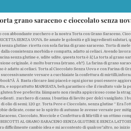
torta grano saraceno e cioccolato senza uov
re proposte nella sezione Prodotti da forno dolci. mamma mia non so perchÃ¨ quei buchetti mi chiamano,vorrei averne un pezzo di questa favolosa torta,brava. Ricetta Torta senza glutine al grano saraceno con mele e fragole di lucabottazzi. Torta pere e cioccolato. January 1, 2021 By Uncategorized 0 Comments. Minipie di grano saraceno con scarola, olive e pinoli #zerospreco Ricotta al forno con purea di melanzane alla menta Torta al cioccolato con crema al caramello e lamponi Farinata di mais con tofu e verdure #zerospreco Crostata vegan al farro Biscotti con arancia e cioccolato senza lattosio e senza uova #zerospreco Taralli dolci senza glutine Clicca su SÃ¬ per ricevere gratis su Messenger nuovi contenuti. ... Difficoltà. Torta alle Fragole e Grano Saracenoâ¦ 100 gr di cioccolato fondente. Sformato di patate e zucchine aromatizzate alla paprika e erba cipollina. Ingredienti: 150 g di farina 100 g di farina di grano saraceno 200 g di marmellata di mirtilli 150 g di noci, pinoli e mandorle 6 uova 300 g di zucchero 100 g... 1 2 3 4 5 Torta di grano saraceno al cioccolato. L’avete ancora assaggiata la torta al grano saraceno? ricetta vegan, senza burro, senza uova. 339 ... Torta di grano saraceno e marmellata senza uova. Può questa torta cioccolatosa, che si scioglie in bocca, essere una delle regine delle #ricettesenza?Ebbene sì! In una ciotola unite le uova con lo zucchero e montatele con una frusta elettrica fino a quando risulteranno chiare e spumose. ... (o anche di Nesquik in alternativa) 200 gr di Farina di Grano Saraceno (ma si puo anche fare con della farina 00) 100 gr di burro 50 gr di zucchero 30 cl di latte 1 bustina di lievito chimico. Fate sciogliere a bagnomaria il burro insieme al cioccolato a pezzetti. La torta senza uova è un dolce leggero, soffice e profumato realizzato senza le uova ideale per la merenda dei grandi e dei piccoli! Si tratta di un dolce soffice caratterizzato da un impasto semplice ma arricchito con confettura di albicocche, nocciole e mandorle tostate.Può essere gustato sia a metà pomeriggio ma anche dopo una cena organizzata in famiglia. Procedimento Ho scelto di proporvi un dolce… un po’ perché non ne facevo da troppo tempo e un po’ perché ieri ne avevamo una voglia matta in casa Lefort ma nessuno aveva pensato a comprarne al supermercato.Allora, con la febbre e il raffreddore, chiusi in casa e nascosti sotto le coperte ci siam detti che avremmo potuto per lo meno farci un dolce.Nell’ordine ci siamo prima accorti che non avevamo più uova, poi che non avevamo più cacao tranne quello per la colazione (si, Cedric fa colazione con latte e cacao come i bambini,è strano, lo so) e infine che non avevamo più farina normale, ma solo quella di grano Saraceno che di solito si usa per fare le Galette…Ho cercato qua e la sui miei libri di cucina e su internet se esistessero torte con questo tipo di farina.Ed esistono. La ricetta dei gustosi pizzoccheri senza glutine, una varietà di pasta fresca valtellinese preparata con sola farina di grano saraceno e acqua. La conoscete già? Può questa torta cioccolatosa, che si scioglie in bocca, essere una delle regine delle #ricettesenza?Ebbene sì! In una ciotola montate con le fruste elettriche le uova con lo zucchero. Si tratta di una torta al cacao senza cioccolato, super umida e compatta proprio come una mug cake.Ma la cosa davvero sorprendente è che è senza zucchero, senza uova, senza burro e senza latte. Procedimento. 150 g uova; 150 g zucchero di canna integrale; 120 g yogurt bianco; 100 ml olio di semi di girasole; 80 ml latte; 230 g farina di grano saraceno* macinata fine; 70 g di fecola di patate; 1 cucchiaino di estratto di vaniglia; 1 pizzico cannella; 1 pizzico sale; 16 g lievito in polvere per dolci; 2 pz pere Abate o Kaiser; 120 g cioccolato fondente gocce, pepite o tritato Torta di mele senza glutine. Qui potete trovare unâaltra ricetta sempre senza glutine, senza uova e senza burro. Il sapore rimarrà sempre della classica torta di grano saraceno, vedrete, semplicemente sarà più buona. In questa variante, si utilizza la farina di grano saraceno, ingrediente particolarmente indicato per i celiaci e tutti coloro che mostrano intolleranza o sensibilità al glutine, ... cioccolato fondente al 70-75%; zucchero; uova; Aggiungete a filo lâolio e il latte continuando a mescolare con le fr