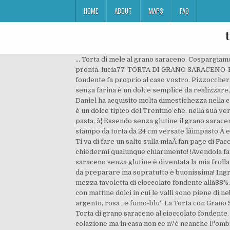
HOME
ABOUT
MAPS
FAQ
... Torta di mele al grano saraceno. Cospargiamo con abbondante zucchero e la nostra Torta con Grano Saraceno, Cioccolato, Nocciole e Confettura di Mirtilli sarà pronta. lucia77. TORTA DI GRANO SARACENO-RICETTA SENZA UOVA. Se amate le golosità e gli ingredienti salutari, questa torta al grano saraceno con cioccolato fondente fa proprio al caso vostro. Pizzoccheri senza glutine: ricetta con sola farina di grano saraceno. Torta di mele con grano saraceno. La torta al cioccolato senza farina è un dolce semplice da realizzare, dalla consistenza morbida e compatta, adatto ai celiaci. Avendo lavorato in un hotel che ospita pure clienti celiaci Daniel ha acquisito molta dimestichezza nella cucina senza glutine e, udite udite, questa torta è â¦ La torta al grano saraceno farcita con marmellata di frutti di bosco è un dolce tipico del Trentino che, nella sua versione originale, è molto burrosa (strano, eh?). La farina di grano saraceno si presta a lavorazioni come pane, pizza, pasta, â¦ Essendo senza glutine il grano saraceno è adatto ai celiaci. Torta al Cioccolato Senza Uova e con Farina di Grano Saraceno. Imburrare ed infarinare uno stampo da torta da 24 cm versate lâimpasto Â e successivamente versare a cucchiaiate la confettura di mirtilli,infornate in forno statico a 180Â° per 40-Â 50 minuti, Ti va di fare un salto sulla miaÂ fan page di Facebook?Â Â Basta cliccare âmi piaceâ e ogni giorno puoi essere aggiornato sulle ultime ricette pubblicate e per chiedermi qualunque chiarimento! !Avendola fatta, e sopprattutto MANGIATA, beh garantisco che il risultato vale la pena di essere assaggiato!!! La crostata al grano saraceno senza glutine è diventata la mia frolla gluten free preferita: lâimpasto non risulta appiccicoso come la stragrande maggioranza di frolle per celiaci, è facile da preparare ma sopratutto è buonissima! Ingredienti . zucchero di canna; 1 bustina di lievito per dolci vanigliato; 1 bustina di vanillina; 2 yogurth (io gusto fragola); mezza tavoletta di cioccolato fondente allâ88%. di olio di semi; 120 gr. Torta Pere e Cioccolato, senza glutine “ Era l’ottobre di nuovo … un ottobre, tutto rosso e oro, con mattine dolci in cui le valli sono piene di nebbie delicate, come se lo spirito di autunno le avesse versate per mitigare il sole – nebbie color ametista, perla, argento, rosa , e fumo-blu“ La Torta con Grano Saraceno, Cioccolato, Nocciole e Confettura di Mirtilli è un ottimo compromesso tra senza glutine e golosità. 253 ... Torta di grano saraceno al cioccolato fondente. BISCOTTI AL GRANO SARACENO SENZA GLUTINE E SENZA LATTOSIO Quando la mattina ho solo voglia di biscotti a colazione ma in casa non ce n\'è neanche l\'ombra difficilmente cambio idea e mi accontento di qualcos\'altro, no inizio a prepararli e finisco per mangiarli all\'ora di pranzo! uovoincamicia. Scopri come è facile realizzare questa ricetta con il tuo Bimby® e guarda le alt