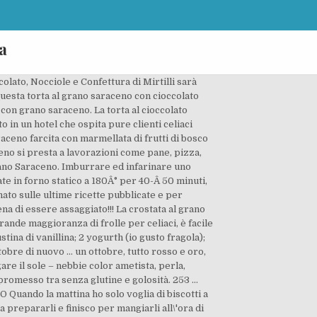
a
uste. I Biscotti di grano saraceno sono dei frollini rustici e golosissimi! Ti aspetto. La torta al grano saraceno con le gocce di cioccolata è una vera delizia con cui viziare il palato di tutta la famiglia. La presenza di noci e nocciole la rende ancora più golosa e croccante, mentre il grano saraceno abbinato allo zucchero […] Insomma, non resta che scoprire cosa câè! È una torta morbida e profumata, con un goloso ripieno di confettura al centro. boccioli di rosa per decorare (facoltativo) PROCEDIMENTO: Separate i tuorli dagli albumi e … Ma ovviamente prevedono uova o vero cacao amaro.Oppure ne esistono con il Nesquik ma con la farina normale.O senza uova ma… insomma ci siamo capiti… ci siam detti che “O la va o la spacca” … e cosi, cercando di fare dosi corrette di ogni ingrediente ho provato un nuovo tipo di torta… E… beh…Il risultato era eccellente!! di acqua; 60 gr. La torta senza uova è un dolce leggero, soffice e profumato realizzato senza le uova ideale per la merenda dei grandi e dei piccoli! 100ml di latte. Bassa. 50 gr di olio di semi. 1 bustina di lievito. La torta di grano saraceno è appunto una torta realizzata con il grano saraceno, anche se non è esattamente un cereale. Dolci, ... Torta al cioccolato Senza Uova e con Farina di Grano Saraceno. La torta di grano saraceno è appunto una torta realizzata con il grano saraceno, anche se non è esattamente un cereale. Una torta di mele senza glutine non è un dolce per chi ha una intolleranza a â¦ Ha un imperdibile sapore rustico e, grazie al Bimby, potrai sfornarla in poco più di mezzâora, ma scopriamo qualcosa in più riguardo questo dolce ripieno che noi abbiamo arricchito, oltre che con la Nutella, anche col cioccolato in scaglie. Dolci, RICETTE VEGETARIANE | 15 Ottobre 2013 | By redazione - jessika. Â TORTA DI GRANO SARACENO-RICETTA SENZA UOVA,Â questa torta di grano saracenoÂ ha profumo intenso, ottima sia per una colazioneÂ che perÂ merenda.TORTA DI GRANO SARACENO-RICETTA SENZA UOVA,Â Ã¨ una ricetta facile e veloce infatti anche per questa ricetta non ho usato la bilancia ma un semplice cucchiaio, e non contiene uova, latte e burro .Ma ora adiamo a preparare la nostra TORTA DI GRANO SARACENO. Essendo senza glutine il grano saraceno è adatto ai celiaci. marmellata di lamponi. crostata grano saraceno senza uova. Per la torta, monta le uova â¦ linformaticaincucina. Il tuo indirizzo email non sarÃ pubblicato. Mettete le gocce di cioccolato in una ciotolina e riponetele in freezer per circa mezzâora. 120 gr. 120 gr di zucchero. Per la preparazione del plumcake di grano saraceno e gocce di cioccolato iniziate nel mettere uova e zucchero in una ciotola 1 e con le fruste elettriche