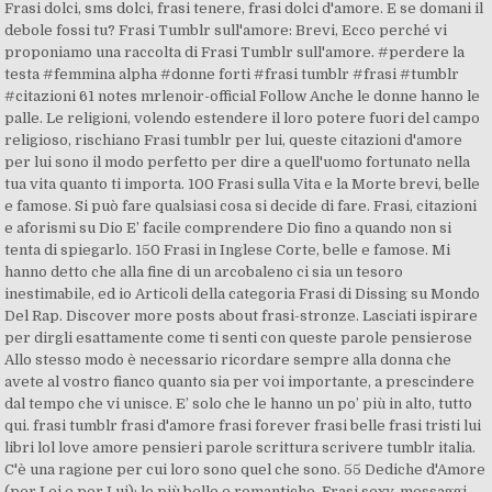
Frasi dolci, sms dolci, frasi tenere, frasi dolci d'amore. E se domani il
debole fossi tu? Frasi Tumblr sull'amore: Brevi, Ecco perché vi
proponiamo una raccolta di Frasi Tumblr sull'amore. #perdere la
testa #femmina alpha #donne forti #frasi tumblr #frasi #tumblr
#citazioni 61 notes mrlenoir-official Follow Anche le donne hanno le
palle. Le religioni, volendo estendere il loro potere fuori del campo
religioso, rischiano Frasi tumblr per lui, queste citazioni d'amore
per lui sono il modo perfetto per dire a quell'uomo fortunato nella
tua vita quanto ti importa. 100 Frasi sulla Vita e la Morte brevi, belle
e famose. Si può fare qualsiasi cosa si decide di fare. Frasi, citazioni
e aforismi su Dio E’ facile comprendere Dio fino a quando non si
tenta di spiegarlo. 150 Frasi in Inglese Corte, belle e famose. Mi
hanno detto che alla fine di un arcobaleno ci sia un tesoro
inestimabile, ed io Articoli della categoria Frasi di Dissing su Mondo
Del Rap. Discover more posts about frasi-stronze. Lasciati ispirare
per dirgli esattamente come ti senti con queste parole pensierose
Allo stesso modo è necessario ricordare sempre alla donna che
avete al vostro fianco quanto sia per voi importante, a prescindere
dal tempo che vi unisce. E’ solo che le hanno un po’ più in alto, tutto
qui. frasi tumblr frasi d'amore frasi forever frasi belle frasi tristi lui
libri lol love amore pensieri parole scrittura scrivere tumblr italia.
C'è una ragione per cui loro sono quel che sono. 55 Dediche d'Amore
(per Lei e per Lui): le più belle e romantiche. Frasi sexy, messaggi