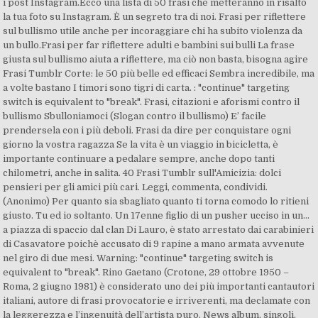
i post Instagram.Ecco una lista di 50 frasi che metteranno in risalto
la tua foto su Instagram. È un segreto tra di noi. Frasi per riflettere
sul bullismo utile anche per incoraggiare chi ha subito violenza da
un bullo.Frasi per far riflettere adulti e bambini sui bulli La frase
giusta sul bullismo aiuta a riflettere, ma ciò non basta, bisogna agire
Frasi Tumblr Corte: le 50 più belle ed efficaci Sembra incredibile, ma
a volte bastano I timori sono tigri di carta. : "continue" targeting
switch is equivalent to "break". Frasi, citazioni e aforismi contro il
bullismo Sbulloniamoci (Slogan contro il bullismo) E’ facile
prendersela con i più deboli. Frasi da dire per conquistare ogni
giorno la vostra ragazza Se la vita è un viaggio in bicicletta, è
importante continuare a pedalare sempre, anche dopo tanti
chilometri, anche in salita. 40 Frasi Tumblr sull'Amicizia: dolci
pensieri per gli amici più cari. Leggi, commenta, condividi.
(Anonimo) Per quanto sia sbagliato quanto ti torna comodo lo ritieni
giusto. Tu ed io soltanto. Un 17enne figlio di un pusher ucciso in un...
a piazza di spaccio dal clan Di Lauro, è stato arrestato dai carabinieri
di Casavatore poichè accusato di 9 rapine a mano armata avvenute
nel giro di due mesi. Warning: "continue" targeting switch is
equivalent to "break". Rino Gaetano (Crotone, 29 ottobre 1950 –
Roma, 2 giugno 1981) è considerato uno dei più importanti cantautori
italiani, autore di frasi provocatorie e irriverenti, ma declamate con
la leggerezza e l’ingenuità dell’artista puro. News album, singoli,