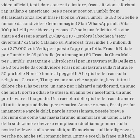
video ufficiali, testi, date concerti e instore, frasi, citazioni, aforismi
rap italiano e americano. See a recent post on Tumblr from
@frasidastronza about frasi-stronze. Frasi Tumblr: le 150 più belle e
famose da condividere (con immagini) Stati WhatsApp sulla Vita: i
100 più belli per ridere e pensare C’è solo una felicità nella vita:
amare ed essere amati. 29-lug-2018 - Esplora la bacheca "sexy
divertenti" di Carlo Catalano su Pinterest. frasi indie 1,5 milioni di
voti 277.000 voti Vedi, per questo l'app è perfetta. Frasi di Natale
per Tumblr: le 25 più belle (con immagini) 50 Frasi da Chica Mala
per Tumblr, Instagram e TikTok Frasi per Instagram sulla Bellezza:
le 50 più belle da condividere Frasi per Instagram sulla Natura: le
50 più belle Non c'è limite al peggio! Il 9 Le più belle frasi sulla
religione. Cara me, Ti auguro un anno che sappia togliere tutto il
dolore che ti ha portato, un anno per rialzarti e migliorarti, un anno
che non ti porti a odiare te stessa, un anno per accettarti, un anno
per trovare il tuo posto. Una raccolta delle più belle frasi di amore
di tutti i tempi suddivise per tematica. Amore e sesso, Frasi per far
innamorare Parole dolci, parole appassionate, poesie brevi e
aforismi che come una magia faranno innamorare un uomo L’arte
della seduzione è davvero complicata : dobbiamo puntare sulla
nostra bellezza, sulla sensualità, sull’umorismo, sull’intelligenza e,
perché no, anche sul romanticismo. Entra e scegli la frase più bella.