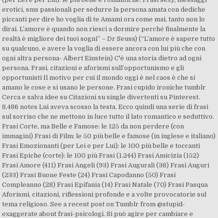
erotici, sms passionali per sedurre la persona amata con dediche
piccanti per dire ho voglia di te Amami ora come mai, tanto non lo
dirai. L’amore è quando non riesci a dormire perché finalmente la
realtà è migliore dei tuoi sogni” – Dr Seuss) (“L’amore è sapere tutto
su qualcuno, e avere la voglia di essere ancora con lui più che con
ogni altra persona- Albert Einstein) C'è una storia dietro ad ogni
persona. Frasi, citazioni e aforismi sull’opportunismo e gli
opportunisti Il motivo per cui il mondo oggi è nel caos è che si
amano le cose e si usano le persone. Frasi cupido ironiche tumblr
Cerca e salva idee su Citazioni su single divertenti su Pinterest.
8,486 notes Lui aveva scosso la testa. Ecco quindi una serie di frasi
sul sorriso che ne mettono in luce tutto il lato romantico e seduttivo.
Frasi Corte, ma Belle e Famose: le 125 da non perdere (con
immagini) Frasi di Film: le 50 più belle e famose (in inglese e italiano)
Frasi Emozionanti (per Lei e per Lui): le 100 più belle e toccanti
Frasi Epiche (corte): le 100 più Frasi (1.244) Frasi Amicizia (152)
Frasi Amore (411) Frasi Angeli (93) Frasi Augurali (38) Frasi Auguri
(233) Frasi Buone Feste (24) Frasi Capodanno (50) Frasi
Compleanno (28) Frasi Epifania (14) Frasi Natale (70) Frasi Pasqua
Aforismi, citazioni, riflessioni profonde e a volte provocatorie sul
tema religioso. See a recent post on Tumblr from @stupid-
exaggerate about frasi-psicologi. Si può agire per cambiare e