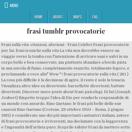
MENU
HOME
ABOUT
MAPS
FAQ
frasi tumblr provocatorie
Frasi sulla vita: citazioni, aforismi - Frasi Celebri Frasi provocatorie
per lui. frasi ironiche sulla vita La vita non dovrebbe essere un
viaggio verso la tomba con l'intenzione di arrivare sani e salvi in un
corpo bello e ben conservato, ma piuttosto sbandare a bordo pista
in una nuvola di fumo, completamente esaurito, totalmente logoro, e
proclamando a voce alta" Wow " ! frasi provocatorie sulla vita ( 261 )
La cosa più difficile è la decisione di agire, il resto è solo la tenacia.
Visualizza altre idee su divertente, barzellette divertenti, battute
divertenti. Discover more posts about frasi-psicologi. Di lui (Joseph
Joubert) Rispetto troppo l’idea di Dio per renderlo responsabile di
un mondo così assurdo. Rino Gaetano: le frasi più belle delle sue
canzoni Rino Gaetano (Crotone, 29 ottobre 1950 – Roma, 2 giugno
1981) è considerato uno dei più importanti cantautori italiani, autore
di frasi provocatorie e irriverenti, ma declamate con la leggerezza
e l’ingenuità dell’artista puro. Scoprile subito! Frasi da mettere sotto