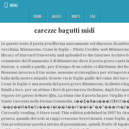
MENU
HOME
ABOUT
MAPS
FAQ
carezze bagutti midi
In questo testo il poeta si sofferma nuovamente sul discorso di antitesi tra i divertimenti della giovinezza e l'incombenza triste della vecchiaia. Mimnermo, Come le foglie – Photo Credits: web Mimnermo: le foglie, analogia della vita . Book digitized by Google from the library of Harvard University and uploaded to the Internet Archive by user tpb. Mimnermo - Frammento 2 - Come le foglie Traduzione e commento del frammento 2 di Mimnermo dove il poeta greco canta la fugacità della giovinezza. Secondo altri, invece, sarebbe nato a Smirne. e, simili a quelle, per il tempo di un cubito ci dilettiamo dei fiori della giovinezza; da parte degli dei non sapendo né bene né male. 6 Nessuno invocava il tuo nome, nessuno si risvegliava per stringersi a te; perché tu avevi nascosto da noi il tuo volto, ci avevi messo in balìa della nostra iniquità. Scuote via le foglie gialle del ramo del tuo cuore, in modo che nuove foglie verdi possano crescere al loro posto. Come le foglie è una poesia del poeta greco Mimnermo, in distici elegiaci, giuntaci, probabilmente integra, tramite l'Antologia di Stobeo. Simili a loro, per un attimo i fiori di giovinezza Godiamo, dagli Dei ignari del bene e Del male. ἦρος, ὅτ' αἶψ' αὐγῆις αὔξεται ἠελίου, τοῖς ἴκελοι πήχυιον ἐπὶ χρόνον ἄνθεσιν ἥβης. La stima che il poeta ha per Virgilio è tale da sceglierlo come sua guida e maestro nel mistico viaggio che Dante racconta nella Divina Commedia. x��][�$�q���Z{$HZi��ju]�Y�x��N�� ~��@��N�$�Xy���J�I��3��rV��6�*��*���vb�j'��|�﮾�����������u���/W� 0 Ratings 0 Want to read; 0 Currently reading; 0 Have read; This edition published in 1997 by Grafo in . Noi siamo come foglie, che la bella stagione di primavera genera, quando del sole ai raggi crescono: brevi istanti, come foglie, godiamo di giovinezza il fiore, né dagli dei sappiamo il bene e il male. Una produzione poetica intrisa di pessimismo, quindi, frutto di lugubri rimugini. I termini scelti, attinti dal mondo naturale, suggeriscono un'identificazione tra la vita umana e il ciclo della natura. Everyday low prices and free delivery on eligible orders. Dal punto di vista formale si nota che le parole-chiave sono poste in rilievo grazie alla loro collocazione nel testo, alla fine (come ὢρη, ἠελίου, ἣβης, rispettivamente alla fine dei vv. Come le foglie - Mimnermo UNGARETTI UNGARETTI Soldati Si sta come d'autunno sugli alberi le foglie L'Ermetismo Tendenza della letteratura del novecento, che spingeva i poeti a creare poesie più essenziali e concise, basate su una grande rielaborazione linguistica. Ma le Parche ci sovrastano, nere: una ci conduce all’odiata vecchiezza, l’altra alla morte. Danza, se hai strappato le bende. Visualizza sequenza Velocità (1-5) Interrompi. Numerose sono le occasioni in cui Dante richiama ad immagini già elaborate dal poeta latino. quando improvvisamene sbocciano sotto i raggi del sole. Sembra comunque certo che il poeta provenisse dall’Asia Minore e alcuni temi della sua opera sono stati ricollegati proprio agli influssi della letteratura sap… Noi, siamo come le foglie generate dalla primavera variopinta. L’autore scrisse infatti una Smirneide, sulla guerra della città in difesa dai Lidi. «Ma certo! %PDF-1.4 Written in Italian — 213 pages This edition doesn't have a description yet. Nessuno invocava il tuo nome, nessuno si risvegliava per stringersi a te; perché tu avevi nascosto da noi il tuo volto, ci avevi messo in balìa della nostra iniquità. La composizioneLa Divina Commedia o più propriamente“ Commedia”,come la Definisce Dantenell‟epistola a … Questo sito offre GRATUITAMENTE FILE AUDIO , (TRATTI DA ARCHIVI PERSONALI E/O DI PUBBLICO DOMINIO), agli appassionati che cercano nel web basi midi a fini didattici o di studio e comunque per soli scopi amatoriali e non di lucro. – Come le foglie, Mimnermo. A partire da reminiscenze omeriche il poeta affronta le tematiche che più gli stanno a cuore: la fugacità della giovinezza e l'incombere della vecchiaia. Siamo divenuti tutti come una cosa impura, e come panno immondo sono tutti i nostri atti di giustizia; tutti siamo avvizziti come foglie, le nostre iniquità ci hanno portato via come il vento. Così ha detto Maria che ella è, e così sarà per noi», conferma il Taddeo. Nel mondo greco il paragone viene ripreso da Semonide di Amorgo[13]nel frammento 10 D.,in cui il poeta, nel riferimento alla precarietà umana, sottolinea l'inconsapevolezza degli uomini, che sono così sciocchi da ritenersi eterni[14]. Lettura metrica Visualizza metrica. Buy Siamo qui come le foglie: Lettere, immagini e note dal fronte e dalla prigionia, 1915-1918 (Grafostorie) by Denti, Giuseppe (ISBN: 9788873853688) from Amazon's Book Store. Strappa le radici marce, in modo che nuove radici nascoste al di sotto abbiano spazio per crescere. Come le foglie che prima sono colorate, bellissime, ma poi inevitabilmente subiscono un declino, così siamo anche noi. ���z���v�y/�t���Wb�1�~�;�&���y&����wW_�t����ڰ頦 U4�;�k9ig�ݿ|��ш����ћ�]l!\��6����L����bci��j�\���&�䵍��c��l���0Y+��yZ�I�mB��X���7Yo�`�W6������� |�O'���x�o�R.�!���ﮀ�O�$0ɕ��^�N���gO�޿�Xg"0�.̃���|ԅ>C~}��Z�1��|XZЧ��:g��}B�2�V�;��$D@:���������� tng�q;��|��q��]��,5+�R�)���F�; V (0e�4k{�����M�� “NOI COME LE FOGLIE GENERA LA STAGIONE DAI MOLTI FI