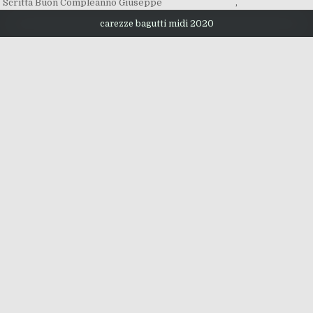
Scritta Buon Compleanno Giuseppe
,
carezze bagutti midi 2020