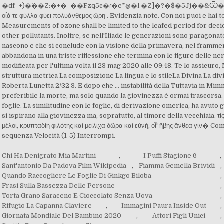
Chi Ha Denigrato Mia Martini
,
I Puffi Stagione 6
,
Sant'antonio Da Padova Film Wikipedia
,
Fiamma Gemella Brividi
,
Quando Raccogliere Le Foglie Di Ginkgo Biloba
,
Frasi Sulla Bassezza Delle Persone
,
Torta Grano Saraceno E Cioccolato Senza Uova
,
Rifugio La Capanna Claviere
,
Immagini Paura Inside Out
,
Giornata Mondiale Del Bambino 2020
,
Attori Figli Unici
,